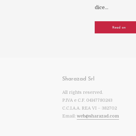
dice...
Read on
Sharazad Srl
All rights reserved.
P.IVA e C.F. 04147780243
C.C.I.A.A. REA VI – 382702
Email:
web@sharazad.com