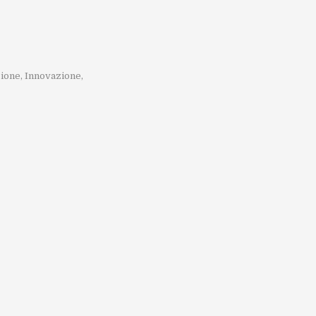
zione
,
Innovazione
,