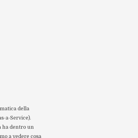
rmatica della
as-a-Service).
ma ha dentro un
iamo a vedere cosa