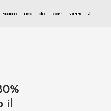
Homepage
Servizi
Idee
Progetti
Contatti
’80%
 il