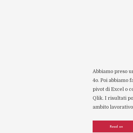
Abbiamo preso un
4o. Poi abbiamo f
pivot di Excel o 
Qlik. I risultati
ambito lavorativo.
Read on