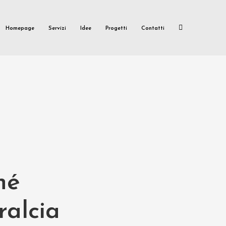
Homepage
Servizi
Idee
Progetti
Contatti
hé
ralcia