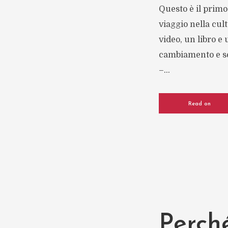
Questo è il primo
viaggio nella cul
video, un libro e
cambiamento e sen
–...
Read on
Perché