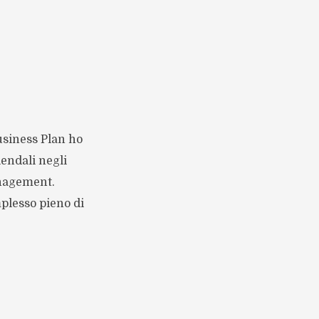
usiness Plan ho
endali negli
anagement.
plesso pieno di