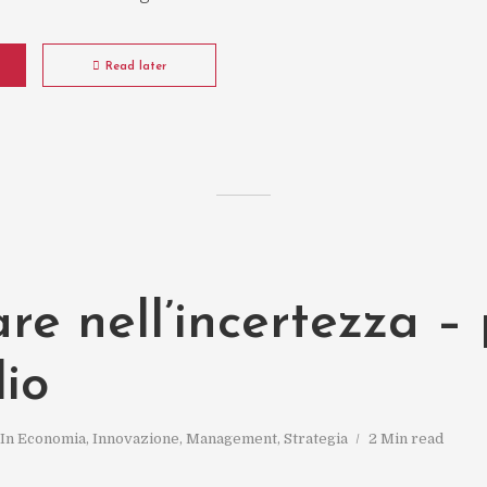
Read later
re nell’incertezza –
io
In
Economia
,
Innovazione
,
Management
,
Strategia
2 Min read