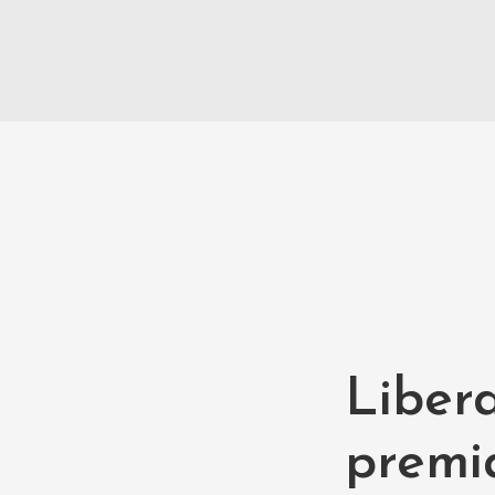
Liber
premia