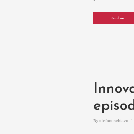
Read on
Innova
episod
By
stefanoschiavo