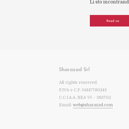
Li sto incontrand
Read on
Sharazad Srl
All rights reserved.
P.IVA e C.F. 04147780243
C.C.I.A.A. REA VI – 382702
Email:
web@sharazad.com