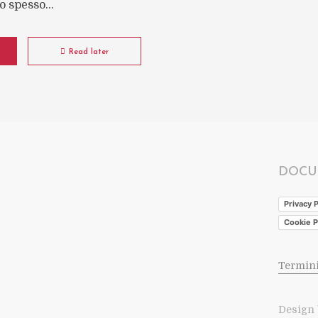
o spesso...
Read later
DOCU
Privacy P
Cookie P
Termini
Design