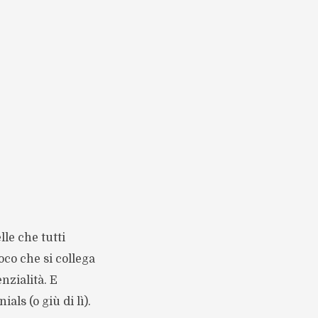
le che tutti
oco che si collega
nzialità. E
ls (o giù di lì).