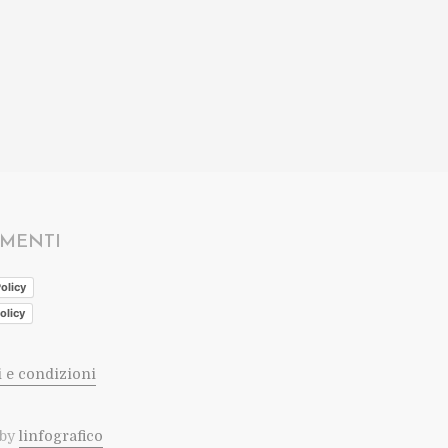
MENTI
olicy
olicy
 e condizioni
 by
linfografico