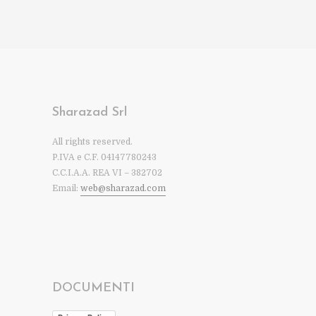
Sharazad Srl
All rights reserved.
P.IVA e C.F. 04147780243
C.C.I.A.A. REA VI – 382702
Email:
web@sharazad.com
DOCUMENTI