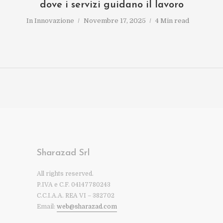
dove i servizi guidano il lavoro
In
Innovazione
Novembre 17, 2025
4 Min read
Sharazad Srl
All rights reserved.
P.IVA e C.F. 04147780243
C.C.I.A.A. REA VI – 382702
Email:
web@sharazad.com