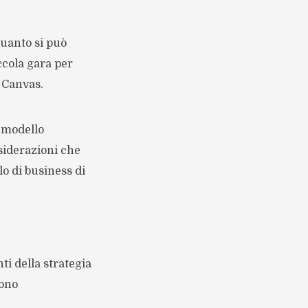
quanto si può
ccola gara per
l Canvas.
l modello
siderazioni che
o di business di
ti della strategia
gono