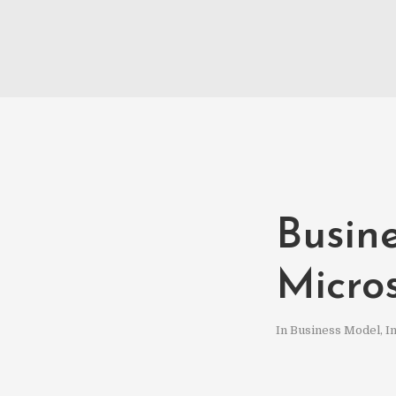
Busin
Micro
In
Business Model
,
I