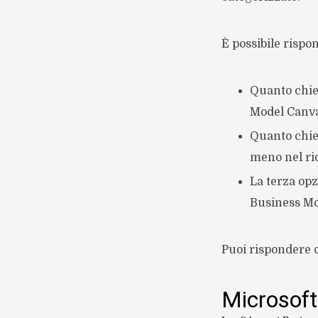
È possibile rispo
Quanto chi
Model Canvas
Quanto chie
meno nel riq
La terza opz
Business Mo
Puoi rispondere q