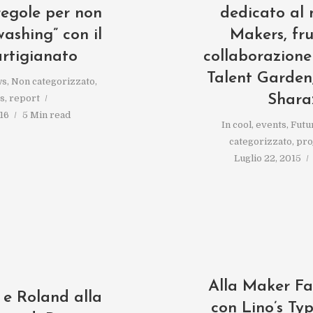
regole per non
dedicato al
washing” con il
Makers, fru
artigianato
collaborazione
Talent Garden
ws
,
Non categorizzato
,
Shara
ts
,
report
16
5 Min read
In
cool
,
events
,
Futu
categorizzato
,
pro
Luglio 22, 2015
Alla Maker Fa
 e Roland alla
con Lino’s Ty