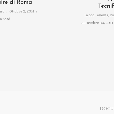
ire di Roma
Tecnif
uro
Ottobre 2, 2014
In
cool
,
events
,
Fu
n read
Settembre 30, 2014
DOCU