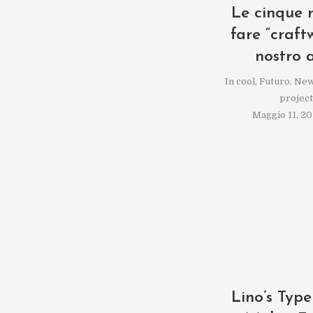
Le cinque 
fare “craft
nostro 
In
cool
,
Futuro
,
Ne
projec
Maggio 11, 20
Lino’s Type