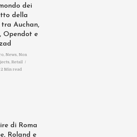
 mondo dei
tto della
 tra Auchan,
, Opendot e
zad
ro
,
News
,
Non
jects
,
Retail
2 Min read
ire di Roma
pe, Roland e