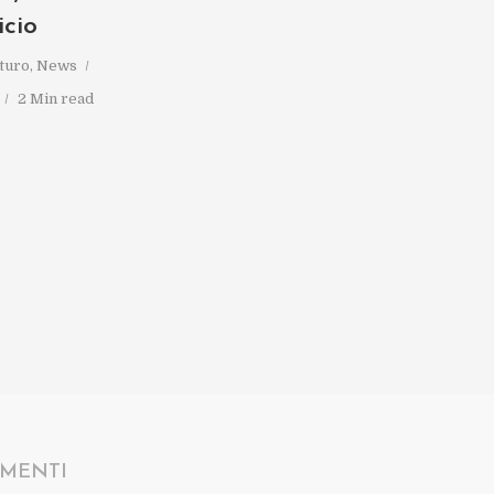
icio
turo
,
News
2 Min read
MENTI