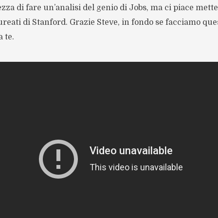
zza di fare un’analisi del genio di Jobs, ma ci piace mette
ureati di Stanford. Grazie Steve, in fondo se facciamo ques
 te.