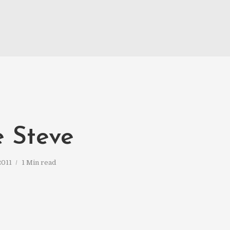
e Steve
2011
1 Min read