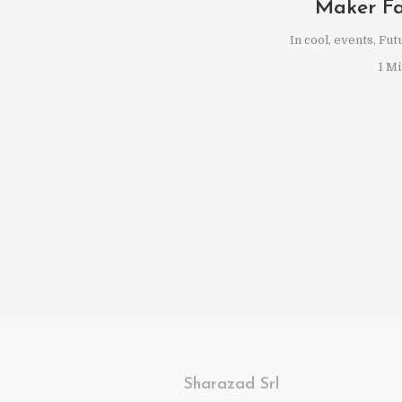
Maker Fa
In
cool
,
events
,
Fut
1 Mi
Sharazad Srl