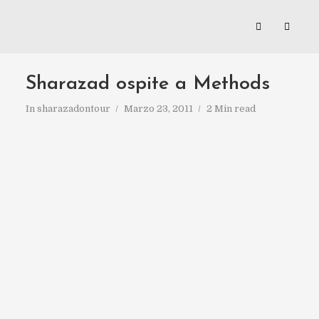
Sharazad ospite a Methods
In
sharazadontour
Marzo 23, 2011
2 Min read