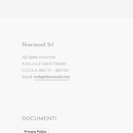
Sharazad Srl
All rights reserved.
P.IVA e C.F. 04147780243
C.C.I.A.A. REA VI – 382702
Email:
web@sharazad.com
DOCUMENTI
Privacy Policy