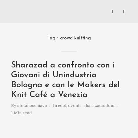
Tag
crowd knitting
Sharazad a confronto con i
Giovani di Unindustria
Bologna e con le Makers del
Knit Café a Venezia
By
stefanoschiavo
In
cool
,
events
,
sharazadontour
1 Min read