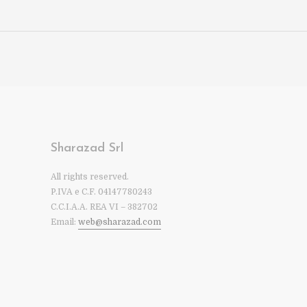
Sharazad Srl
All rights reserved.
P.IVA e C.F. 04147780243
C.C.I.A.A. REA VI – 382702
Email:
web@sharazad.com