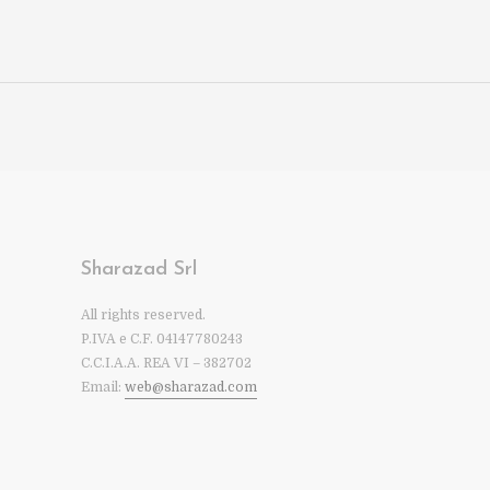
Sharazad Srl
All rights reserved.
P.IVA e C.F. 04147780243
C.C.I.A.A. REA VI – 382702
Email:
web@sharazad.com