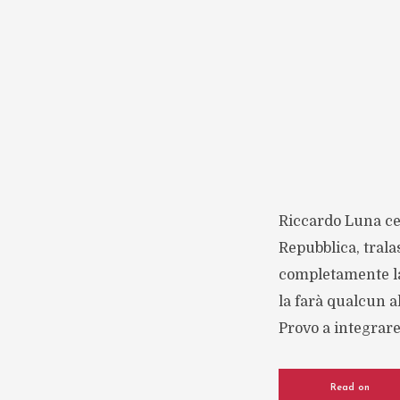
Riccardo Luna ce 
Repubblica, trala
completamente la 
la farà qualcun a
Provo a integrare 
Read on