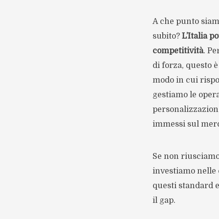
A che punto siamo
subito?
L’Italia p
competitività
. Pe
di forza, questo è
modo in cui rispo
gestiamo le opera
personalizzazione
immessi sul mer
Se non riusciamo 
investiamo nelle 
questi standard e
il gap.