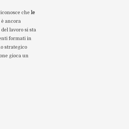
 riconosce che
le
 è ancora
del lavoro si sta
enti formati in
no strategico
ione gioca un