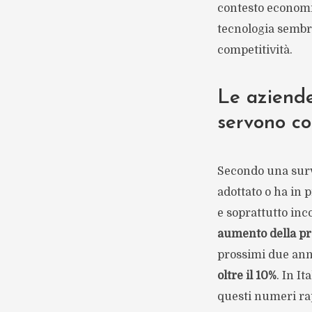
contesto economic
tecnologia sembra
competitività.
Le aziende
servono c
Secondo una surve
adottato o ha in 
e soprattutto inc
aumento della pro
prossimi due anni
oltre il 10%
. In I
questi numeri ra