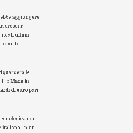
trebbe aggiungere
na crescita
 negli ultimi
ermini di
riguarderà le
rchio
Made in
ardi di euro
pari
 tecnologica ma
 italiano. In un