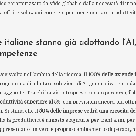
o caratterizzato da sfide globali e dalla necessità di inn
 offrire soluzioni concrete per incrementare produttività
 italiane stanno già adottando l’AI
ompetenze
y svolta nell’ambito della ricerca, il
100% delle aziende i
programma di adottare soluzioni di AI generativa. È un d
oraggiante. Tra chi ha già intrapreso questo percorso,
il 
duttività superiore al 5%
, con previsioni ancora più otti
. Si stima che il
50% delle imprese vedrà una crescita del
talia la produttività è rimasta stagnante per trent’anni, per
ppresentano un vero e proprio cambiamento di paradigm