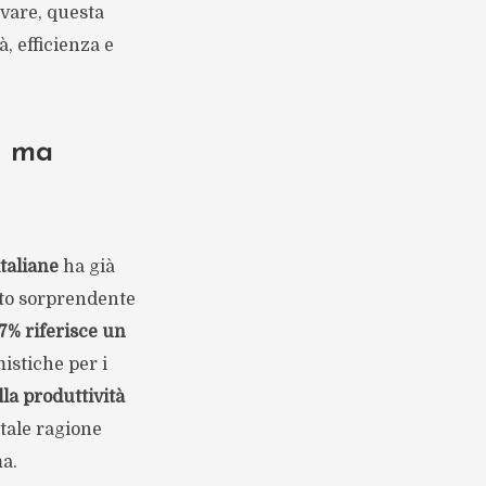
ovare, questa
, efficienza e
, ma
taliane
ha già
ato sorprendente
47% riferisce un
mistiche per i
la produttività
 tale ragione
a.