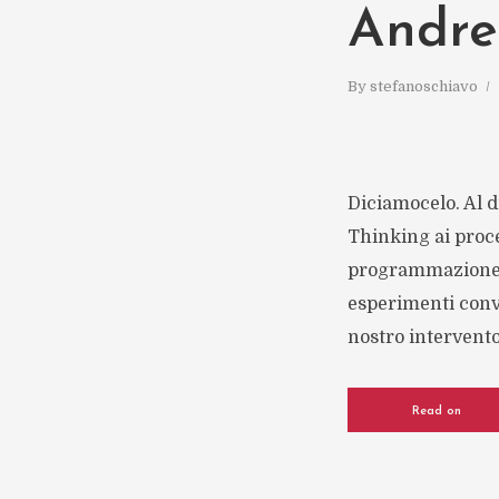
Andre
By
stefanoschiavo
Diciamocelo. Al d
Thinking ai proces
programmazione de
esperimenti convi
nostro intervento 
Read on