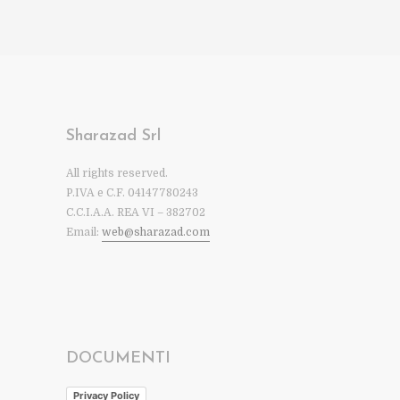
Sharazad Srl
All rights reserved.
P.IVA e C.F. 04147780243
C.C.I.A.A. REA VI – 382702
Email:
web@sharazad.com
DOCUMENTI
Privacy Policy