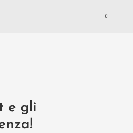
 e gli
cenza!