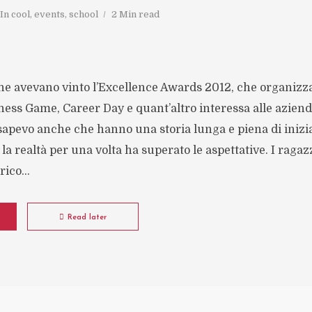
In
cool
,
events
,
school
2 Min read
 che avevano vinto l’Excellence Awards 2012, che organiz
ss Game, Career Day e quant’altro interessa alle aziende
apevo anche che hanno una storia lunga e piena di inizia
la realtà per una volta ha superato le aspettative. I raga
ico...
Read later