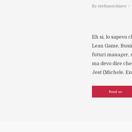
By
stefanoschiavo
Eh sì, lo sapevo
Lean Game, Busine
futuri manager, s
ma devo dire che 
Jest (Michele, Enr
Read on