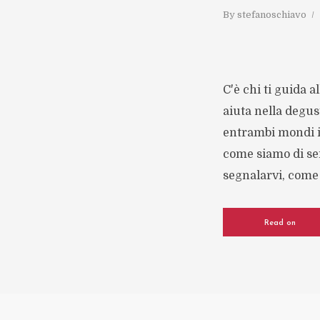
By
stefanoschiavo
C'è chi ti guida al
aiuta nella degus
entrambi mondi im
come siamo di se
segnalarvi, come 
Read on