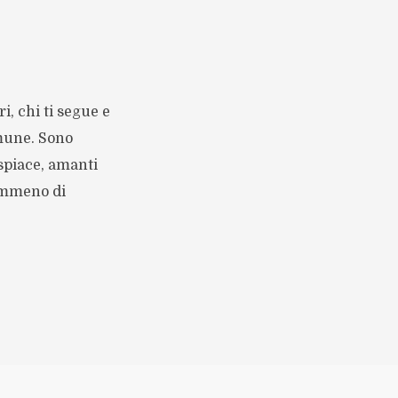
ri, chi ti segue e
omune. Sono
ispiace, amanti
nemmeno di