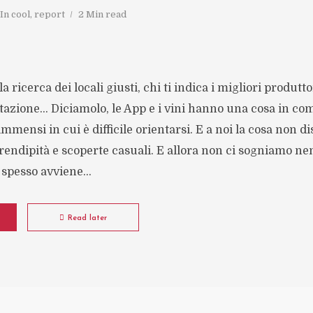
In
cool
,
report
2 Min read
la ricerca dei locali giusti, chi ti indica i migliori produtto
tazione... Diciamolo, le App e i vini hanno una cosa in c
mensi in cui è difficile orientarsi. E a noi la cosa non d
rendipità e scoperte casuali. E allora non ci sogniamo 
spesso avviene...
Read later