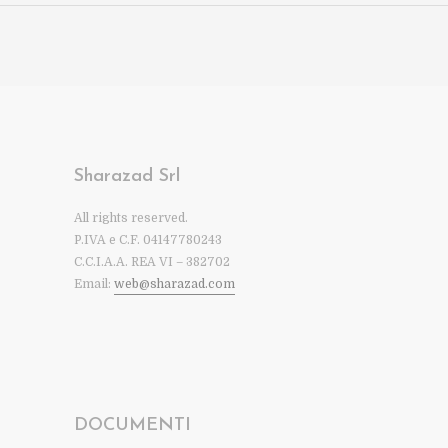
Sharazad Srl
All rights reserved.
P.IVA e C.F. 04147780243
C.C.I.A.A. REA VI – 382702
Email:
web@sharazad.com
DOCUMENTI