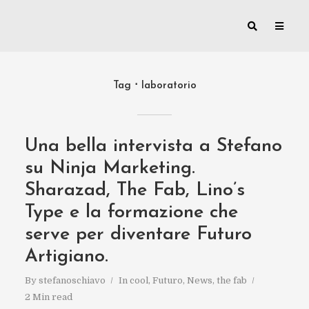
Tag
laboratorio
Una bella intervista a Stefano
su Ninja Marketing.
Sharazad, The Fab, Lino’s
Type e la formazione che
serve per diventare Futuro
Artigiano.
By
stefanoschiavo
In
cool
,
Futuro
,
News
,
the fab
2 Min read