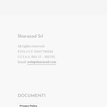
Sharazad Srl
All rights reserved.
P.IVA e C.F. 04147780243
C.C.I.A.A. REA VI – 382702
Email:
web@sharazad.com
DOCUMENTI
Privacy Policy