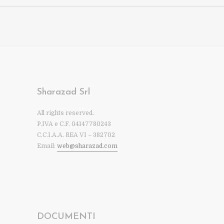
Sharazad Srl
All rights reserved.
P.IVA e C.F. 04147780243
C.C.I.A.A. REA VI – 382702
Email:
web@sharazad.com
DOCUMENTI