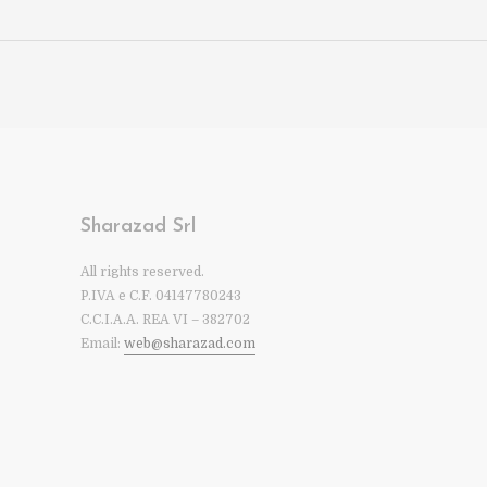
Sharazad Srl
All rights reserved.
P.IVA e C.F. 04147780243
C.C.I.A.A. REA VI – 382702
Email:
web@sharazad.com