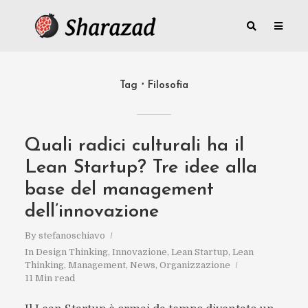
Tag
Filosofia
Quali radici culturali ha il
Lean Startup? Tre idee alla
base del management
dell’innovazione
By
stefanoschiavo
In
Design Thinking
,
Innovazione
,
Lean Startup
,
Lean
Thinking
,
Management
,
News
,
Organizzazione
11 Min read