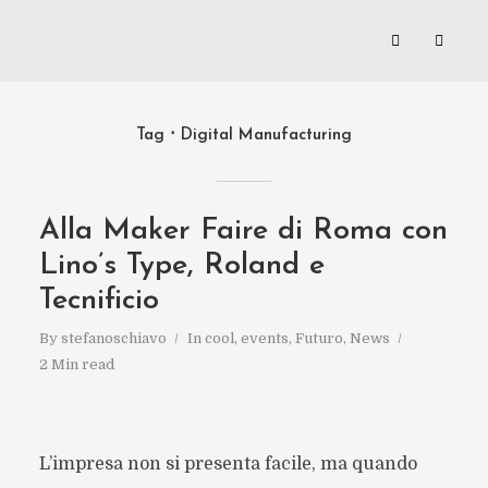
Tag
Digital Manufacturing
Alla Maker Faire di Roma con
Lino’s Type, Roland e
Tecnificio
By
stefanoschiavo
In
cool
,
events
,
Futuro
,
News
2 Min read
L’impresa non si presenta facile, ma quando