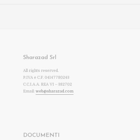
Sharazad Srl
All rights reserved.
P.IVA e C.F. 04147780243
C.C.I.A.A. REA VI – 382702
Email:
web@sharazad.com
DOCUMENTI