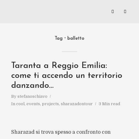
Tag
balletto
Taranta a Reggio Emilia:
come ti accendo un territorio
danzando…
By
stefanoschiavo
In
cool
,
events
,
projects
,
sharazadontour
3 Min read
Sharazad si trova spesso a confronto con