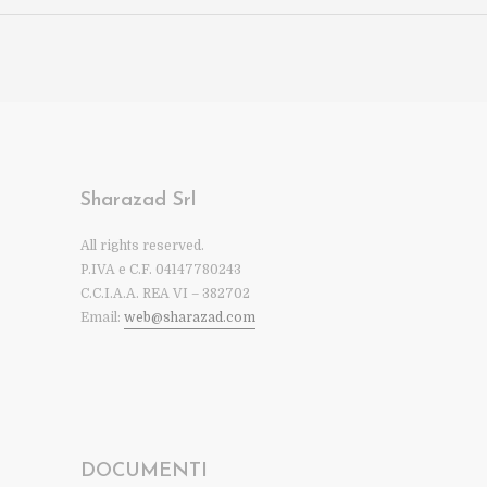
Sharazad Srl
All rights reserved.
P.IVA e C.F. 04147780243
C.C.I.A.A. REA VI – 382702
Email:
web@sharazad.com
DOCUMENTI