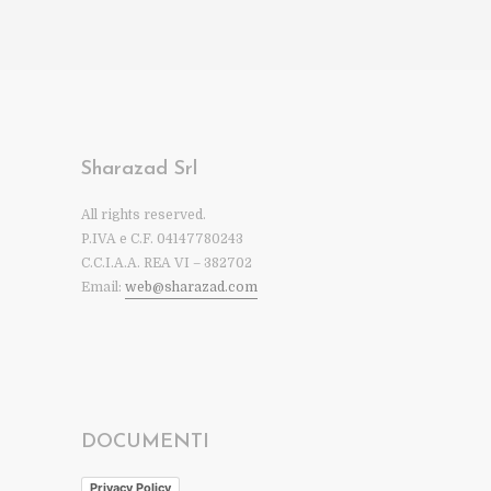
Sharazad Srl
All rights reserved.
P.IVA e C.F. 04147780243
C.C.I.A.A. REA VI – 382702
Email:
web@sharazad.com
DOCUMENTI
Privacy Policy