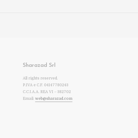
Sharazad Srl
All rights reserved.
P.IVA e C.F. 04147780243
C.C.I.A.A. REA VI – 382702
Email:
web@sharazad.com