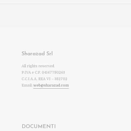
Sharazad Srl
All rights reserved.
P.IVA e C.F. 04147780243
C.C.I.A.A. REA VI – 382702
Email:
web@sharazad.com
DOCUMENTI