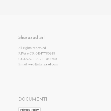
Sharazad Srl
All rights reserved.
P.IVA e C.F. 04147780243
C.C.I.A.A. REA VI – 382702
Email:
web@sharazad.com
DOCUMENTI
Privacy Policy