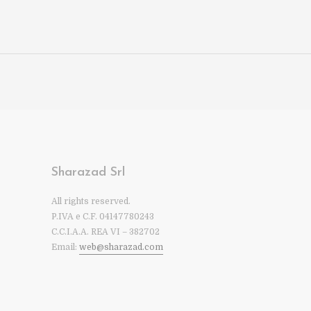
Sharazad Srl
All rights reserved.
P.IVA e C.F. 04147780243
C.C.I.A.A. REA VI – 382702
Email:
web@sharazad.com