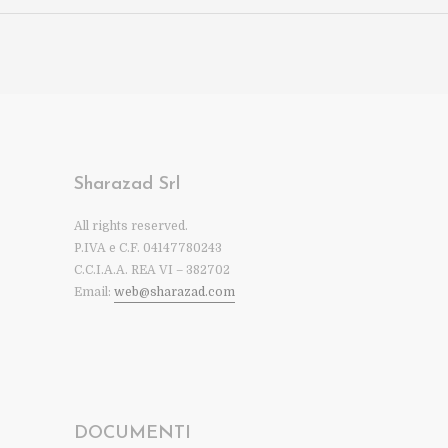
Sharazad Srl
All rights reserved.
P.IVA e C.F. 04147780243
C.C.I.A.A. REA VI – 382702
Email:
web@sharazad.com
DOCUMENTI