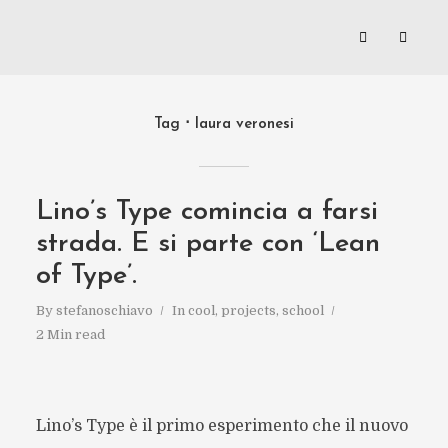
Tag
laura veronesi
Lino’s Type comincia a farsi
strada. E si parte con ‘Lean
of Type’.
By
stefanoschiavo
In
cool
,
projects
,
school
2 Min read
Lino’s Type è il primo esperimento che il nuovo