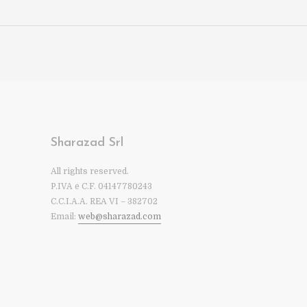
Sharazad Srl
All rights reserved.
P.IVA e C.F. 04147780243
C.C.I.A.A. REA VI – 382702
Email:
web@sharazad.com