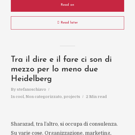
Read on
Read later
Tra il dire e il fare ci son di
mezzo per lo meno due
Heidelberg
By
stefanoschiavo
In
cool
,
Non categorizzato
,
projects
2 Min read
Sharazad, tra l’altro, si occupa di consulenza.
Su varie cose. Organizzazione, marketing,