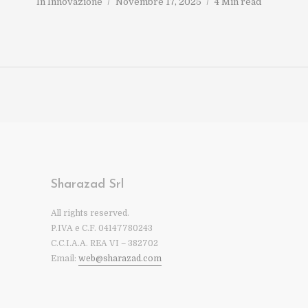
In
Innovazione
Novembre 17, 2025
4 Min read
Sharazad Srl
All rights reserved.
P.IVA e C.F. 04147780243
C.C.I.A.A. REA VI – 382702
Email:
web@sharazad.com