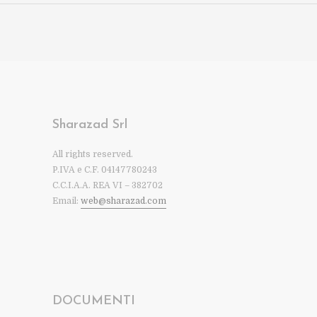
Sharazad Srl
All rights reserved.
P.IVA e C.F. 04147780243
C.C.I.A.A. REA VI – 382702
Email:
web@sharazad.com
DOCUMENTI