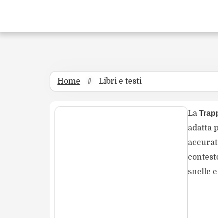
Home
//
Libri e testi
La
Trap
adatta 
accurata
contest
snelle e