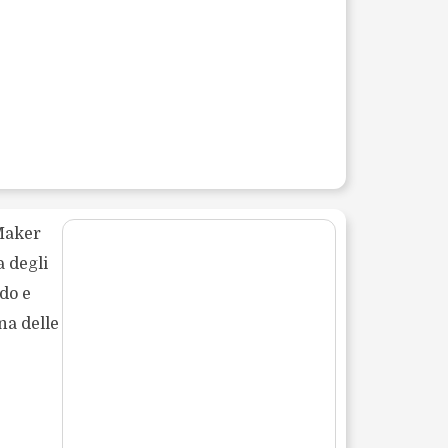
 Maker
a degli
do e
na delle