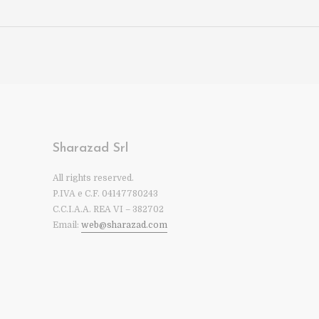
Sharazad Srl
All rights reserved.
P.IVA e C.F. 04147780243
C.C.I.A.A. REA VI – 382702
Email:
web@sharazad.com