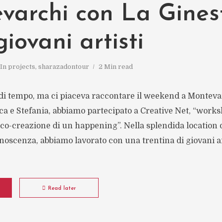
varchi con La Gines
giovani artisti
In
projects
,
sharazadontour
2 Min read
 di tempo, ma ci piaceva raccontare il weekend a Monteva
ica e Stefania, abbiamo partecipato a Creative Net, “work
a co-creazione di un happening”. Nella splendida location 
noscenza, abbiamo lavorato con una trentina di giovani ar
Read later