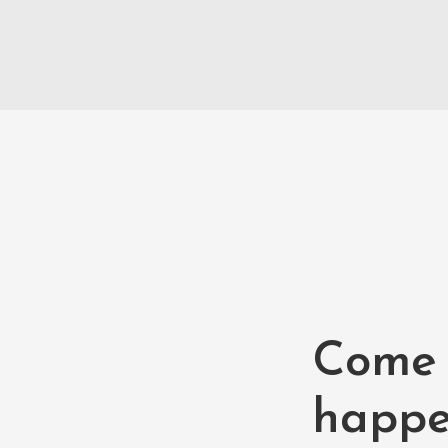
Come s
happe