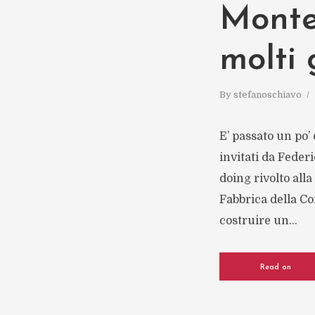
Monte
molti 
By
stefanoschiavo
E’ passato un po’
invitati da Feder
doing rivolto all
Fabbrica della Co
costruire un...
Read on