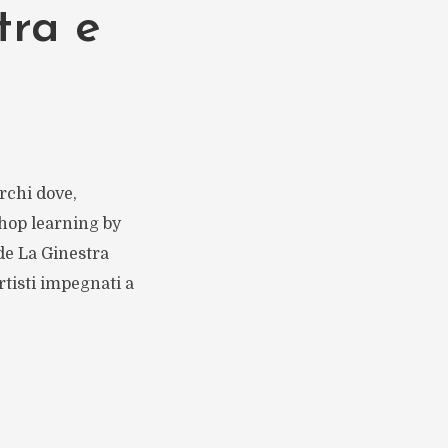
tra e
rchi dove,
shop learning by
de La Ginestra
tisti impegnati a