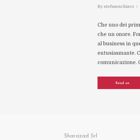
By
stefanoschiavo
Che uno dei prim
che un onore. For
al business in qu
entusiasmante. C’
comunicazione. C’
Read on
Sharazad Srl