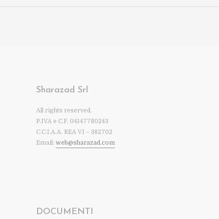
Sharazad Srl
All rights reserved.
P.IVA e C.F. 04147780243
C.C.I.A.A. REA VI – 382702
Email:
web@sharazad.com
DOCUMENTI