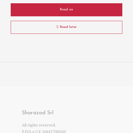
Read on
Read later
Sharazad Srl
All rights reserved.
P.IVA e C.F. 04147780243