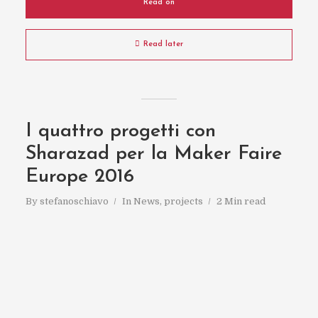
Read on
Read later
I quattro progetti con
Sharazad per la Maker Faire
Europe 2016
By
stefanoschiavo
In
News
,
projects
2 Min read