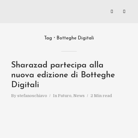
Tag
Botteghe Digitali
Sharazad partecipa alla
nuova edizione di Botteghe
Digitali
By
stefanoschiavo
In
Futuro
,
News
2 Min read