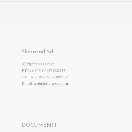
Sharazad Srl
All rights reserved.
P.IVA e C.F. 04147780243
C.C.I.A.A. REA VI – 382702
Email:
web@sharazad.com
DOCUMENTI